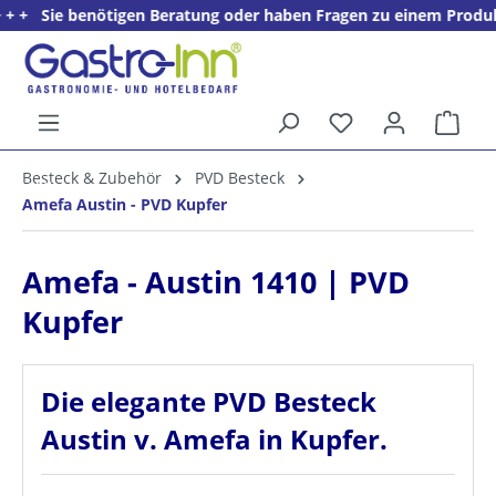
ie benötigen Beratung oder haben Fragen zu einem Produkt? + + +
alt springen
Ware
5%
Besteck & Zubehör
PVD Besteck
Willkommens­rabatt**
Amefa Austin - PVD Kupfer
für neue Kunden
Amefa - Austin 1410 | PVD
Kupfer
Die elegante PVD Besteck
Austin v. Amefa in Kupfer.