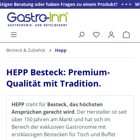
ratung oder haben Fragen zu einem Produkt? + + + Wir freuen uns
alt springen
Ware
5%
Besteck & Zubehör
Hepp
Willkommens­rabatt**
für neue Kunden
HEPP Besteck: Premium-
Qualität mit Tradition.
HEPP
steht für
Besteck, das höchsten
Ansprüchen gerecht wird
. Der Hersteller ist seit
über 150 Jahren am Markt und hat sich im
Bereich der exklusiven Gastronomie mit
erstklassigen Bestecken für Tisch und Buffet