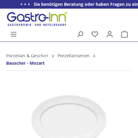
+ + + Sie benötigen Beratung oder haben Fragen zu einem
alt springen
Ware
5%
Willkommens­rabatt**
Porzellan & Geschirr
Porzellanserien
für neue Kunden
Bauscher - Mozart
Bildergalerie überspringen