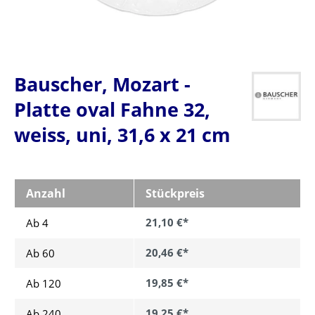
Bauscher, Mozart -
Platte oval Fahne 32,
weiss, uni, 31,6 x 21 cm
Anzahl
Stückpreis
21,10 €*
Ab 4
20,46 €*
Ab
60
19,85 €*
Ab
120
19,25 €*
Ab
240