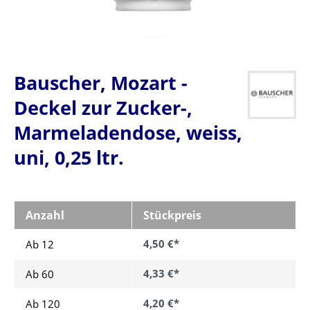
Bauscher, Mozart -
Deckel zur Zucker-,
Marmeladendose, weiss,
uni, 0,25 ltr.
Anzahl
Stückpreis
4,50 €*
Ab 12
4,33 €*
Ab
60
4,20 €*
Ab
120