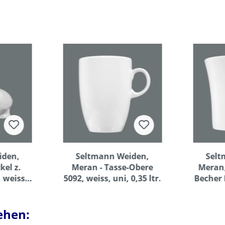
iden,
Seltmann Weiden,
Selt
kel z.
Meran - Tasse-Obere
Meran,
 weiss
5092, weiss, uni, 0,35 ltr.
Becher 
r.
u
ehen: