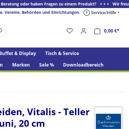
oder haben Fragen zu einem Produkt? + + + Wir freuen uns auf Ih
e, Vereine, Behörden und Einrichtungen.
Service/Hilfe
0,00 €*
Ware
Buffet & Display
Tisch & Service
n
Marken
Sale %
Downloadbereich
en, Vitalis - Teller
 uni, 20 cm