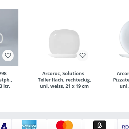
98 -
Arcoroc, Solutions -
Arcor
stpb.,
Teller flach, rechteckig,
Pizzate
3 ltr.
uni, weiss, 21 x 19 cm
uni,