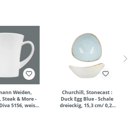
mann Weiden,
Churchill, Stonecast :
 Steak & More -
Duck Egg Blue - Schale
Diva 5156, weiss,
dreieckig, 15,3 cm/ 0,26
ni, 0,40 ltr.
ltr.