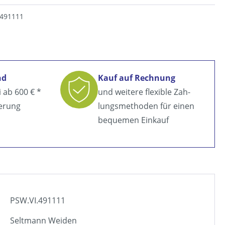
.491111
nd
Kauf auf Rechnung
i ab
600 € *
und weitere flexible Zah­
ferung
lungsmethoden für einen
bequemen Einkauf
PSW.VI.491111
Seltmann Weiden