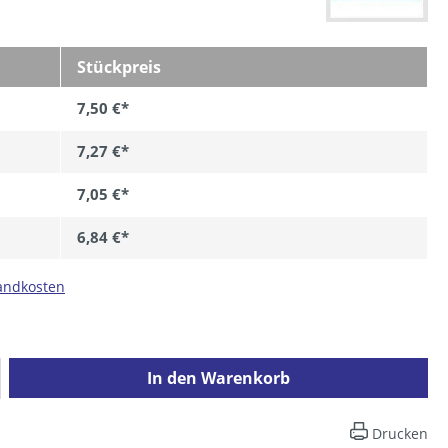
Stückpreis
7,50 €*
7,27 €*
7,05 €*
6,84 €*
sandkosten
ib den gewünschten Wert ein oder benutz
In den Warenkorb
Drucken