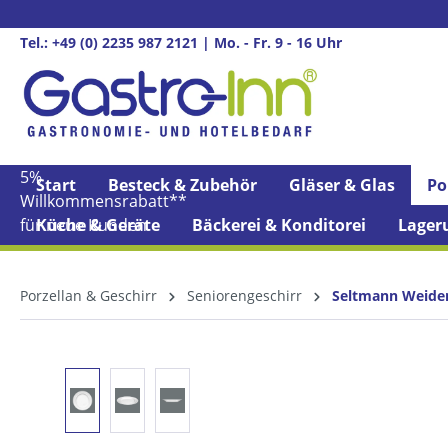
springen
Zur Hauptnavigation springen
Tel.: +49 (0) 2235 987 2121 | Mo. - Fr. 9 - 16 Uhr
5%
Start
Besteck & Zubehör
Gläser & Glas
Po
Willkommens­rabatt**
für neue Kunden
Küche & Geräte
Bäckerei & Konditorei
Lager
Porzellan & Geschirr
Seniorengeschirr
Seltmann Weiden 
Bildergalerie überspringen