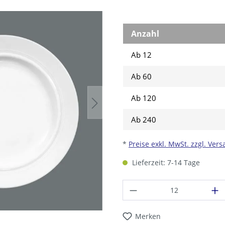
Anzahl
Ab 12
Ab
60
Ab
120
Ab
240
*
Preise exkl. MwSt. zzgl. Ver
Lieferzeit: 7-14 Tage
Produkt Anzahl: G
Merken