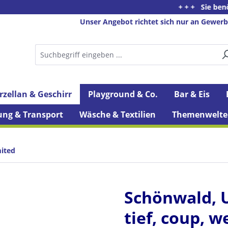
+ + + Sie benötigen Ber
Unser Angebot richtet sich nur an Gewerb
rzellan & Geschirr
Playground & Co.
Bar & Eis
ung & Transport
Wäsche & Textilien
Themenwelte
mited
Schönwald, U
tief, coup, w