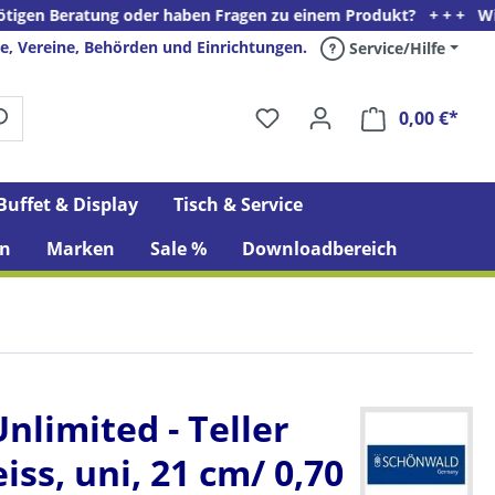
atung oder haben Fragen zu einem Produkt? + + + Wir freuen uns 
e, Vereine, Behörden und Einrichtungen.
Service/Hilfe
0,00 €*
Ware
Buffet & Display
Tisch & Service
n
Marken
Sale %
Downloadbereich
nlimited - Teller
eiss, uni, 21 cm/ 0,70