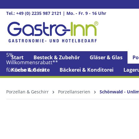
springen
Zur Hauptnavigation springen
Tel.: +49 (0) 2235 987 2121 | Mo. - Fr. 9 - 16 Uhr
5%
Start
Besteck & Zubehör
Gläser & Glas
Po
Willkommens­rabatt**
für neue Kunden
Küche & Geräte
Bäckerei & Konditorei
Lager
Porzellan & Geschirr
Porzellanserien
Schönwald - Unli
Bildergalerie überspringen