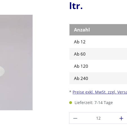
ltr.
Anzahl
Ab 12
Ab
60
Ab
120
Ab
240
*
Preise exkl. MwSt. zzgl. Ver
Lieferzeit: 7-14 Tage
Produkt Anzahl: G