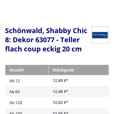
Schönwald, Shabby Chic
8: Dekor 63077 - Teller
flach coup eckig 20 cm
Anzahl
Stückpreis
12,80 €*
Ab 12
12,40 €*
Ab
60
12,02 €*
Ab
120
11,66 €*
Ab
240