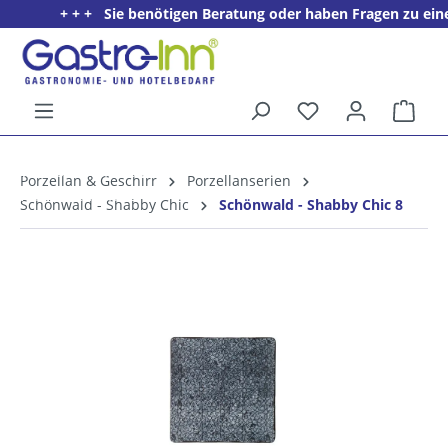
+ + + Sie benötigen Beratung oder haben Fragen zu einem 
alt springen
Ware
5%
Willkommens­rabatt**
Porzellan & Geschirr
Porzellanserien
für neue Kunden
Schönwald - Shabby Chic
Schönwald - Shabby Chic 8
Bildergalerie überspringen