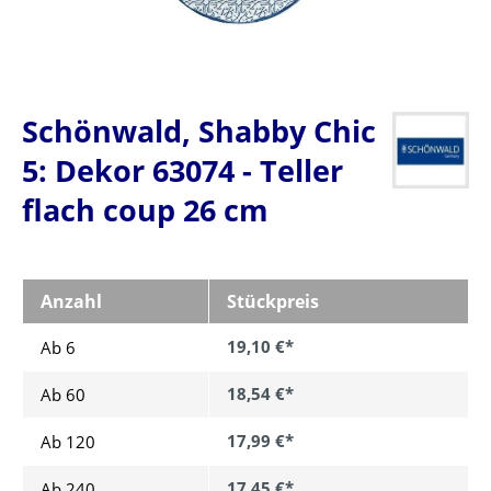
Schönwald, Shabby Chic
5: Dekor 63074 - Teller
flach coup 26 cm
Anzahl
Stückpreis
19,10 €*
Ab 6
18,54 €*
Ab
60
17,99 €*
Ab
120
17,45 €*
Ab
240