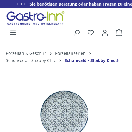
+ + + Sie benötigen Beratung oder haben Fragen zu einem P
alt springen
Ware
5%
Willkommens­rabatt**
Porzellan & Geschirr
Porzellanserien
für neue Kunden
Schönwald - Shabby Chic
Schönwald - Shabby Chic 5
Bildergalerie überspringen