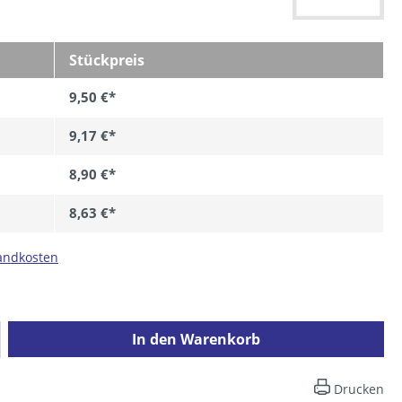
Stückpreis
9,50 €*
9,17 €*
8,90 €*
8,63 €*
sandkosten
ib den gewünschten Wert ein oder benutz
In den Warenkorb
Drucken