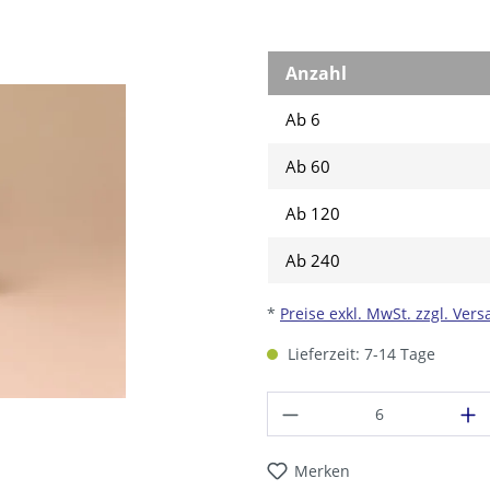
Anzahl
Ab 6
Ab
60
Ab
120
Ab
240
*
Preise exkl. MwSt. zzgl. Ver
Lieferzeit: 7-14 Tage
Produkt Anzahl: G
Merken