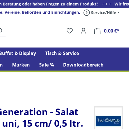
 oder haben Fragen zu einem Produkt? + + + Wir freuen uns auf I
e, Vereine, Behörden und Einrichtungen.
Service/Hilfe
0,00 €*
Ware
Buffet & Display
Tisch & Service
n
Marken
Sale %
Downloadbereich
eneration - Salat
uni, 15 cm/ 0,5 ltr.