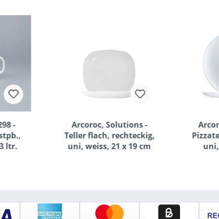
98 -
Arcoroc, Solutions -
Arcor
stpb.,
Teller flach, rechteckig,
Pizzate
3 ltr.
uni, weiss, 21 x 19 cm
uni,