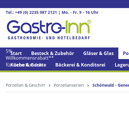
springen
Zur Hauptnavigation springen
Tel.: +49 (0) 2235 987 2121 | Mo. - Fr. 9 - 16 Uhr
5%
Start
Besteck & Zubehör
Gläser & Glas
Po
Willkommens­rabatt**
für neue Kunden
Küche & Geräte
Bäckerei & Konditorei
Lager
Porzellan & Geschirr
Porzellanserien
Schönwald - Gene
Bildergalerie überspringen