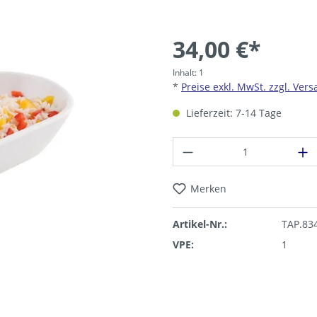
34,00 €*
Inhalt:
1
*
Preise exkl. MwSt. zzgl. Ver
Lieferzeit: 7-14 Tage
Produkt Anzahl: G
Merken
Artikel-Nr.:
TAP.83
VPE:
1