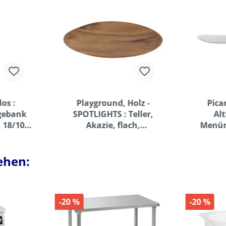
os :
Playground, Holz -
Pica
agebank
SPOTLIGHTS : Teller,
Alt
, 18/10
Akazie, flach,
Menüm
0 mm
asymmetrisch, 29 x 23
cm
ehen:
-20 %
-20 %