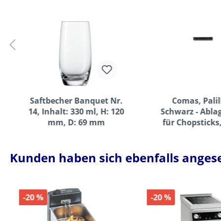
Saftbecher Banquet Nr.
Comas, Palill
14, Inhalt: 330 ml, H: 120
Schwarz - Abl
mm, D: 69 mm
für Chopsticks
Edelstahl, 6
Kunden haben sich ebenfalls anges
-20 %
-20 %