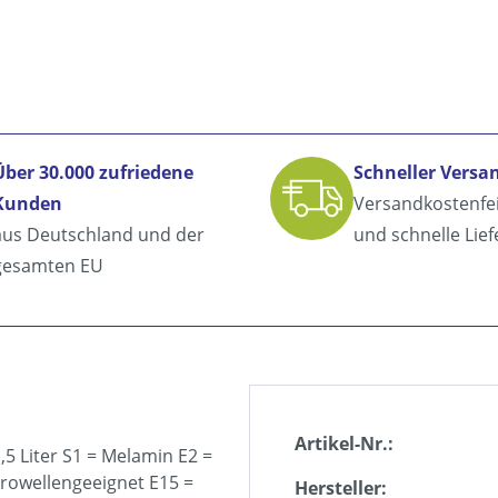
Über 30.000 zufriedene
Schneller Versa
Kunden
Versandkostenfe
aus Deutschland und der
und schnelle Lie
gesamten EU
Artikel-Nr.:
,5 Liter S1 = Melamin E2 =
krowellengeeignet E15 =
Hersteller: