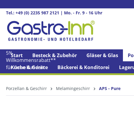
springen
Zur Hauptnavigation springen
Tel.: +49 (0) 2235 987 2121 | Mo. - Fr. 9 - 16 Uhr
5%
Start
Besteck & Zubehör
Gläser & Glas
Po
Willkommens­rabatt**
für neue Kunden
Küche & Geräte
Bäckerei & Konditorei
Lager
Porzellan & Geschirr
Melamingeschirr
APS - Pure
Bildergalerie überspringen