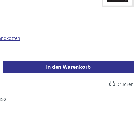
sandkosten
ib den gewünschten Wert ein oder benutz
In den Warenkorb
Drucken
498