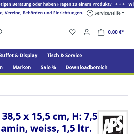
atung oder haben Fragen zu einem Produkt? + + + Wir freuen uns 
e, Vereine, Behörden und Einrichtungen.
Service/Hilfe
0,00 €*
Ware
Buffet & Display
Tisch & Service
n
Marken
Sale %
Downloadbereich
38,5 x 15,5 cm, H: 7,5
amin, weiss, 1,5 ltr.