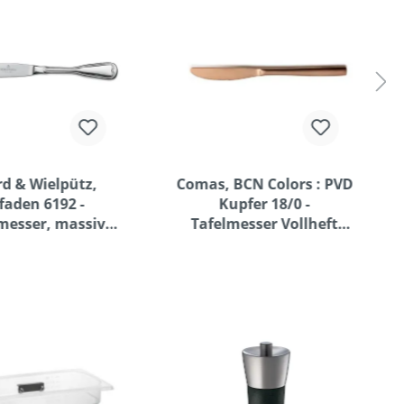
rd & Wielpütz,
Comas, BCN Colors : PVD
faden 6192 -
Kupfer 18/0 -
esser, massiv,
Tafelmesser Vollheft
221 mm
satiniert 221 mm