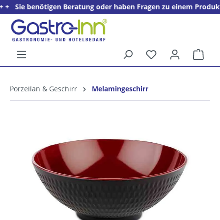
+ Sie benötigen Beratung oder haben Fragen zu einem Produkt? + 
alt springen
Ware
5%
Willkommens­rabatt**
Porzellan & Geschirr
Melamingeschirr
für neue Kunden
Bildergalerie überspringen