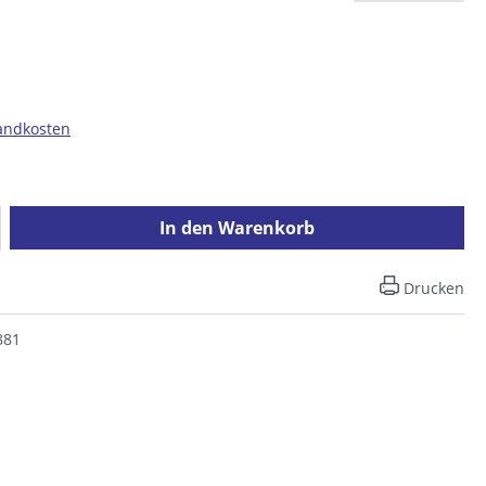
sandkosten
ib den gewünschten Wert ein oder benutz
In den Warenkorb
Drucken
881