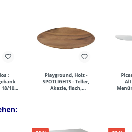
os :
Playground, Holz -
Pica
agebank
SPOTLIGHTS : Teller,
Alt
, 18/10
Akazie, flach,
Menüm
0 mm
asymmetrisch, 29 x 23
cm
ehen: