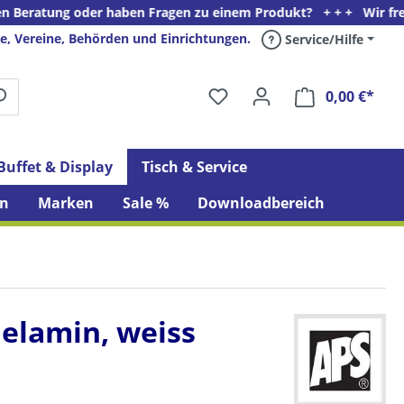
g oder haben Fragen zu einem Produkt? + + + Wir freuen uns auf 
e, Vereine, Behörden und Einrichtungen.
Service/Hilfe
0,00 €*
Ware
Buffet & Display
Tisch & Service
n
Marken
Sale %
Downloadbereich
Melamin, weiss