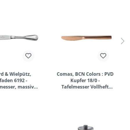
rd & Wielpütz,
Comas, BCN Colors : PVD
faden 6192 -
Kupfer 18/0 -
esser, massiv,
Tafelmesser Vollheft
221 mm
satiniert 221 mm