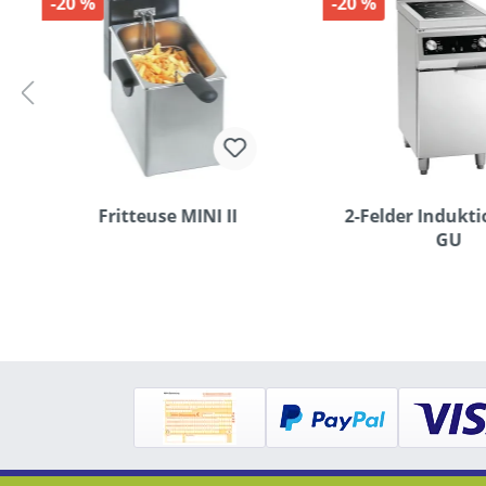
-20 %
-20 %
Fritteuse MINI II
2-Felder Indukt
GU