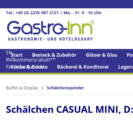
springen
Zur Hauptnavigation springen
Tel.: +49 (0) 2235 987 2121 | Mo. - Fr. 9 - 16 Uhr
5%
Start
Besteck & Zubehör
Gläser & Glas
Po
Willkommens­rabatt**
für neue Kunden
Küche & Geräte
Bäckerei & Konditorei
Lager
Buffet & Display
Schälchenspender
Schälchen CASUAL MINI, D: 7