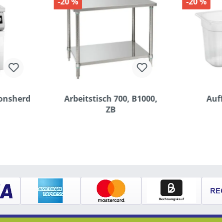
-20 %
-20 %
ionsherd
Arbeitstisch 700, B1000,
Auf
ZB