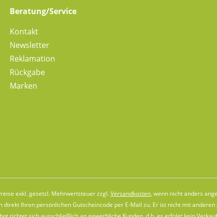
Beratung/Service
Kontakt
Newsletter
Reklamation
Rückgabe
Marken
Preise exkl. gesetzl. Mehrwertsteuer zzgl.
Versandkosten
, wenn nicht anders ang
direkt Ihren persönlichen Gutscheincode per E-Mail zu. Er ist nicht mit andere
t richtet sich ausschließlich an gewerbliche Kunden, d.h. es erfolgt kein Verkauf