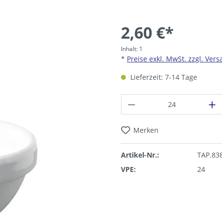
2,60 €*
Inhalt:
1
*
Preise exkl. MwSt. zzgl. Ver
Lieferzeit: 7-14 Tage
Produkt Anzahl: G
Merken
Artikel-Nr.:
TAP.83
VPE:
24