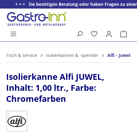
+ + + Sie benötigen Beratung oder haben Fragen zu einem Pr
alt springen
Ware
5%
Willkommens­rabatt**
Tisch & Service
Isolierkannen & -spender
Alfi - Juwel
für neue Kunden
Isolierkanne Alfi JUWEL,
Inhalt: 1,00 ltr., Farbe:
Chromefarben