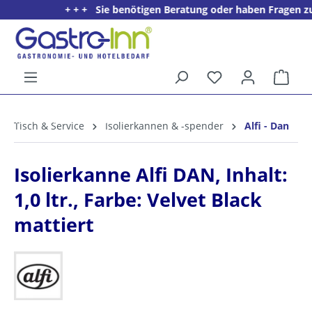
+ + + Sie benötigen Beratung oder haben Fragen zu e
alt springen
Ware
5%
Willkommens­rabatt**
Tisch & Service
Isolierkannen & -spender
Alfi - Dan
für neue Kunden
Isolierkanne Alfi DAN, Inhalt:
1,0 ltr., Farbe: Velvet Black
mattiert