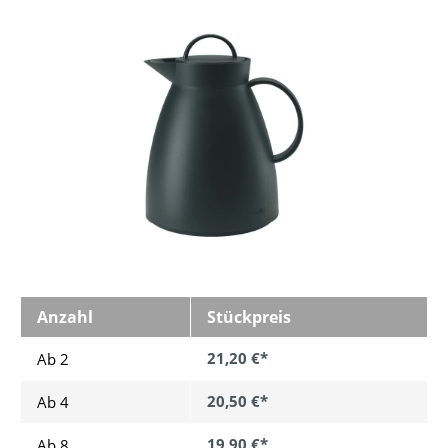
Bildergalerie überspringen
Anzahl
Stückpreis
21,20 €*
Ab 2
20,50 €*
Ab
4
19,90 €*
Ab
8