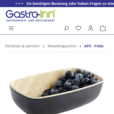
+ + + Sie benötigen Beratung oder haben Fragen zu einem P
alt springen
Ware
5%
Willkommens­rabatt**
Porzellan & Geschirr
Melamingeschirr
APS - Frida
für neue Kunden
Bildergalerie überspringen