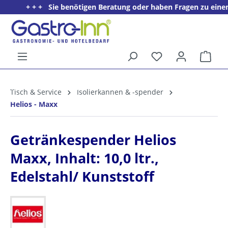
+ + + Sie benötigen Beratung oder haben Fragen zu einem P
alt springen
Ware
5%
Willkommens­rabatt**
Tisch & Service
Isolierkannen & -spender
für neue Kunden
Helios - Maxx
Getränkespender Helios
Maxx, Inhalt: 10,0 ltr.,
Edelstahl/ Kunststoff