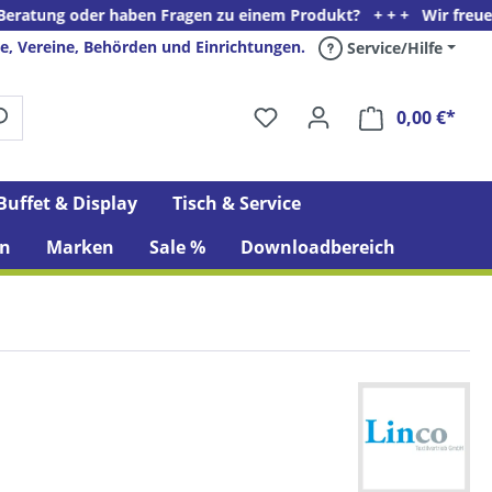
 haben Fragen zu einem Produkt? + + + Wir freuen uns auf Ihren
e, Vereine, Behörden und Einrichtungen.
Service/Hilfe
0,00 €*
Ware
Buffet & Display
Tisch & Service
n
Marken
Sale %
Downloadbereich