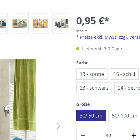
0,95 €*
Inhalt:
1
*
Preise exkl. MwSt. zzgl. Ver
Lieferzeit: 3-7 Tage
auswählen
Farbe
13 - sonne
16 - schilf
23 - schwarz
24 - petro
auswählen
Größe
30/ 50 cm
50/ 100 cm
Produkt Anzahl: G