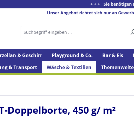
+ + + Sie benötigen Beratung oder
Unser Angebot richtet sich nur an Gewerb
rzellan & Geschirr
Playground & Co.
Bar & Eis
ung & Transport
Wäsche & Textilien
Themenwelte
HT-Doppelborte, 450 g/ m²