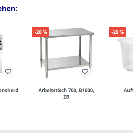
 mm
ehen:
-20 %
-20 %
ionsherd
Arbeitstisch 700, B1000,
Auf
ZB