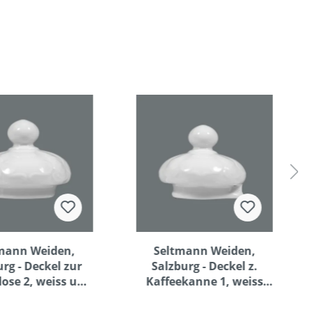
mann Weiden,
Seltmann Weiden,
rg - Deckel zur
Salzburg - Deckel z.
ose 2, weiss uni,
Kaffeekanne 1, weiss
0,20 ltr.
uni, 0,34 ltr.