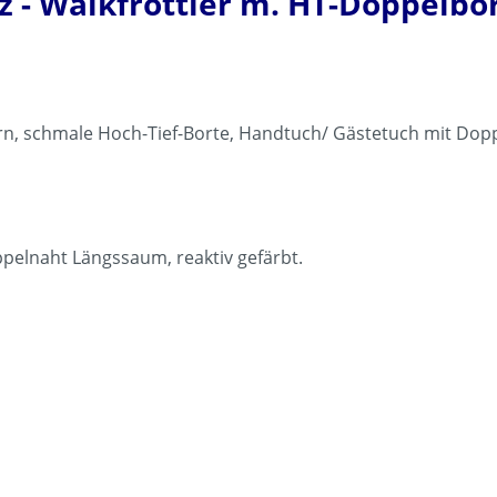
 - Walkfrottier m. HT-Doppelbor
n, schmale Hoch-Tief-Borte, Handtuch/ Gästetuch mit Dopp
ppelnaht Längssaum, reaktiv gefärbt.