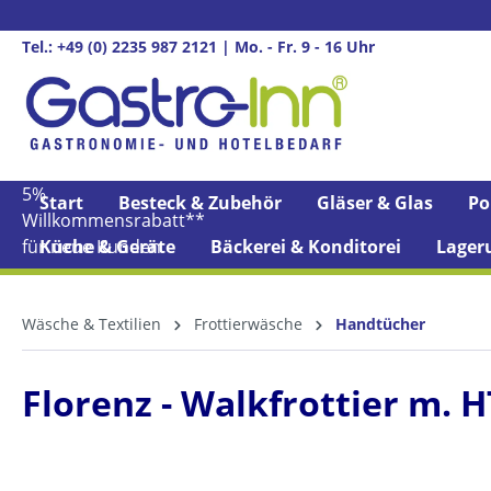
springen
Zur Hauptnavigation springen
Tel.: +49 (0) 2235 987 2121 | Mo. - Fr. 9 - 16 Uhr
5%
Start
Besteck & Zubehör
Gläser & Glas
Po
Willkommens­rabatt**
für neue Kunden
Küche & Geräte
Bäckerei & Konditorei
Lager
Wäsche & Textilien
Frottierwäsche
Handtücher
Florenz - Walkfrottier m. 