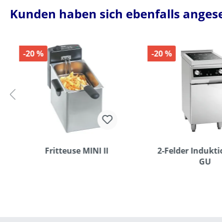
mm, D: 78
Kunden haben sich ebenfalls anges
-20 %
-20 %
Fritteuse MINI II
2-Felder Indukt
GU