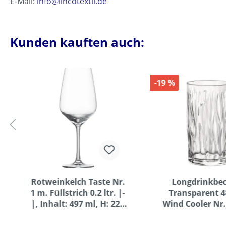
E-Mail:
info@lincotextil.de
Kunden kauften auch:
-19 %
Rotweinkelch Taste Nr.
Longdrinkbec
1 m. Füllstrich 0.2 ltr. |-
Transparent 48
|, Inhalt: 497 ml, H: 225
Wind Cooler Nr.
mm, D: 87 mm
Inhalt: 485 ml,