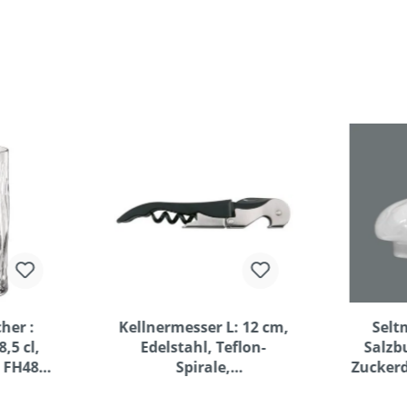
her :
Kellnermesser L: 12 cm,
Selt
,5 cl,
Edelstahl, Teflon-
Salzbu
 FH48T,
Spirale,
Zuckerd
 H: 140
Klapphebelfunktion