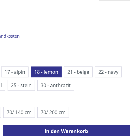
sandkosten
17 - alpin
18 - lemon
21 - beige
22 - navy
l
25 - stein
30 - anthrazit
70/ 140 cm
70/ 200 cm
ib den gewünschten Wert ein oder benutz
In den Warenkorb