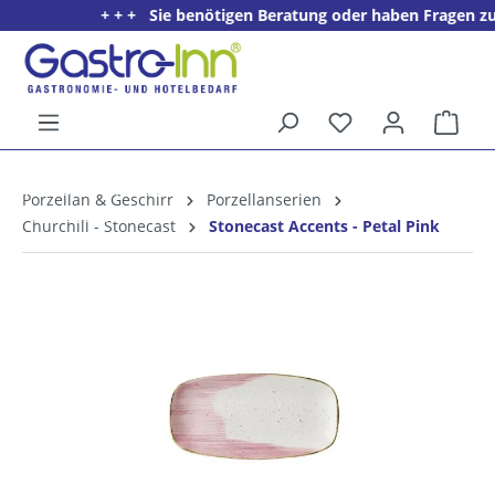
+ + + Sie benötigen Beratung oder haben Fragen zu ei
alt springen
Ware
5%
Willkommens­rabatt**
Porzellan & Geschirr
Porzellanserien
für neue Kunden
Churchill - Stonecast
Stonecast Accents - Petal Pink
Bildergalerie überspringen