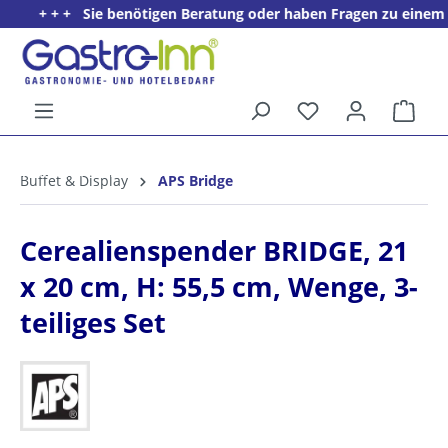
+ + + Sie benötigen Beratung oder haben Fragen zu einem Pro
alt springen
Ware
5%
Willkommens­rabatt**
Buffet & Display
APS Bridge
für neue Kunden
Cerealienspender BRIDGE, 21
x 20 cm, H: 55,5 cm, Wenge, 3-
teiliges Set