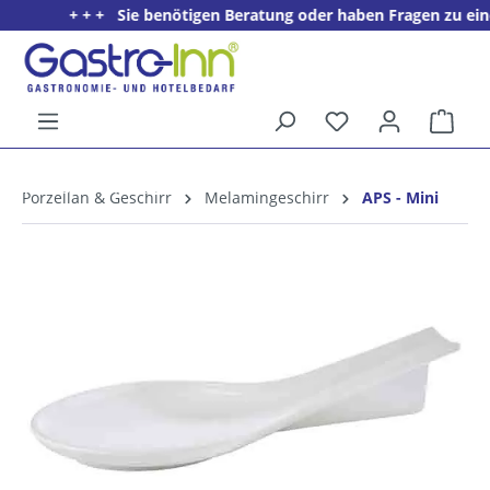
+ + + Sie benötigen Beratung oder haben Fragen zu einem 
alt springen
Ware
5%
Willkommens­rabatt**
Porzellan & Geschirr
Melamingeschirr
APS - Mini
für neue Kunden
Bildergalerie überspringen