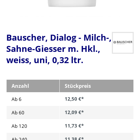
Bauscher, Dialog - Milch-,
Sahne-Giesser m. Hkl.,
weiss, uni, 0,32 ltr.
Anzahl
Stückpreis
12,50 €*
Ab 6
12,09 €*
Ab
60
11,73 €*
Ab
120
11,38 €*
Ab
240