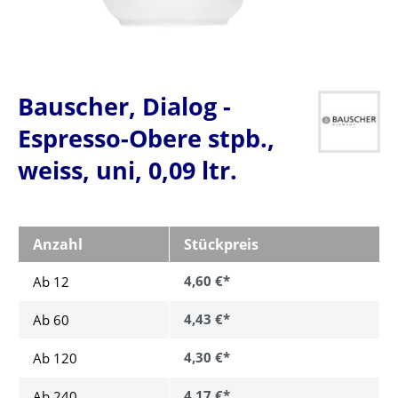
Bauscher, Dialog -
Espresso-Obere stpb.,
weiss, uni, 0,09 ltr.
Anzahl
Stückpreis
4,60 €*
Ab 12
4,43 €*
Ab
60
4,30 €*
Ab
120
4,17 €*
Ab
240