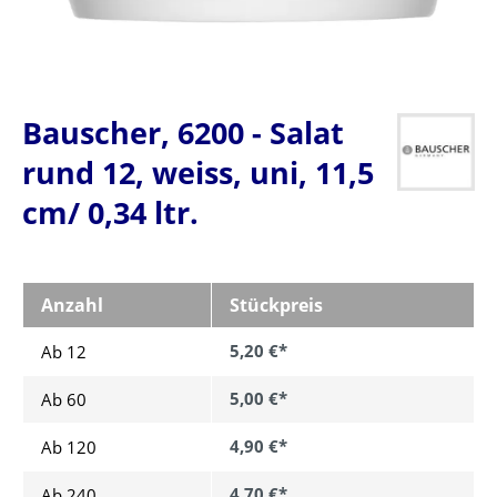
Bauscher, 6200 - Salat
rund 12, weiss, uni, 11,5
cm/ 0,34 ltr.
Anzahl
Stückpreis
5,20 €*
Ab 12
5,00 €*
Ab
60
4,90 €*
Ab
120
4,70 €*
Ab
240