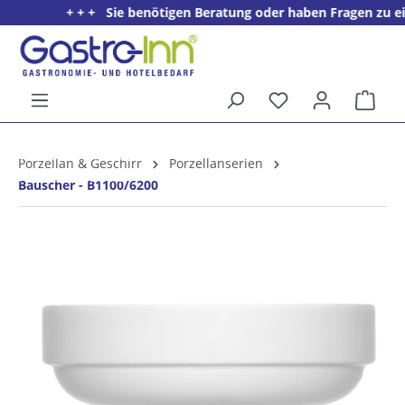
+ + + Sie benötigen Beratung oder haben Fragen zu einem
alt springen
Ware
5%
Willkommens­rabatt**
Porzellan & Geschirr
Porzellanserien
für neue Kunden
Bauscher - B1100/6200
Bildergalerie überspringen