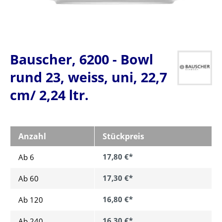
Bauscher, 6200 - Bowl
rund 23, weiss, uni, 22,7
cm/ 2,24 ltr.
Anzahl
Stückpreis
17,80 €*
Ab 6
17,30 €*
Ab
60
16,80 €*
Ab
120
16,30 €*
Ab
240