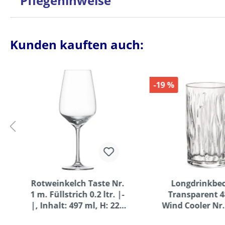
Pflegehinweise
Kunden kauften auch:
-19 %
Rotweinkelch Taste Nr.
Longdrinkbec
1 m. Füllstrich 0.2 ltr. |-
Transparent 48
|, Inhalt: 497 ml, H: 225
Wind Cooler Nr.
mm, D: 87 mm
Inhalt: 485 ml,