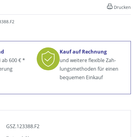
Drucken
3388.F2
nd
Kauf auf Rechnung
i ab
600 € *
und weitere flexible Zah­
ferung
lungsmethoden für einen
bequemen Einkauf
GSZ.123388.F2