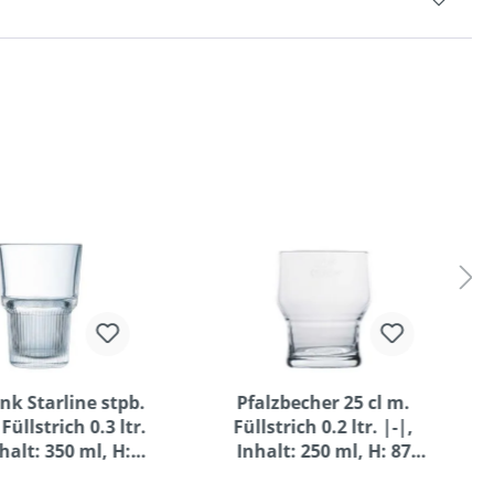
nk Starline stpb.
Pfalzbecher 25 cl m.
Füllstrich 0.3 ltr.
Füllstrich 0.2 ltr. |-|,
nhalt: 350 ml, H:
Inhalt: 250 ml, H: 87
mm, D: 85 mm
mm, D: 77 mm