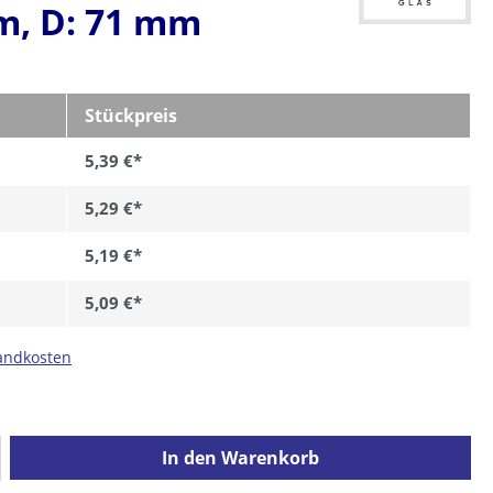
m, D: 71 mm
Stückpreis
5,39 €*
5,29 €*
5,19 €*
5,09 €*
sandkosten
ib den gewünschten Wert ein oder benutz
In den Warenkorb