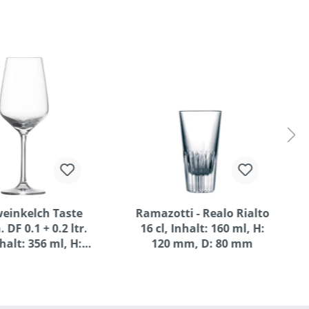
einkelch Taste
Ramazotti - Realo Rialto
 DF 0.1 + 0.2 ltr.
16 cl, Inhalt: 160 ml, H:
nhalt: 356 ml, H:
120 mm, D: 80 mm
mm, D: 79 mm