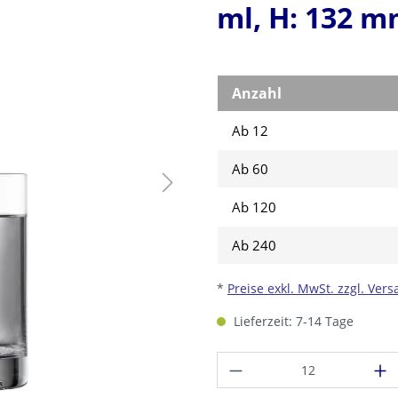
ml, H: 132 m
Anzahl
Ab 12
Ab
60
Ab
120
Ab
240
*
Preise exkl. MwSt. zzgl. Ver
Lieferzeit: 7-14 Tage
Produkt Anzahl: G