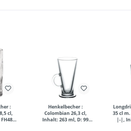
her :
Henkelbecher :
Longdri
,5 cl,
Colombian 26,3 cl,
35 cl m. 
 FH48T,
Inhalt: 263 ml, D: 99
|-|, I
 H: 140
mm, H: 145 mm
125 