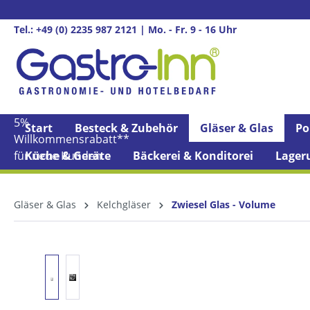
springen
Zur Hauptnavigation springen
Tel.: +49 (0) 2235 987 2121 | Mo. - Fr. 9 - 16 Uhr
5%
Start
Besteck & Zubehör
Gläser & Glas
Po
Willkommens­rabatt**
für neue Kunden
Küche & Geräte
Bäckerei & Konditorei
Lager
Gläser & Glas
Kelchgläser
Zwiesel Glas - Volume
Bildergalerie überspringen