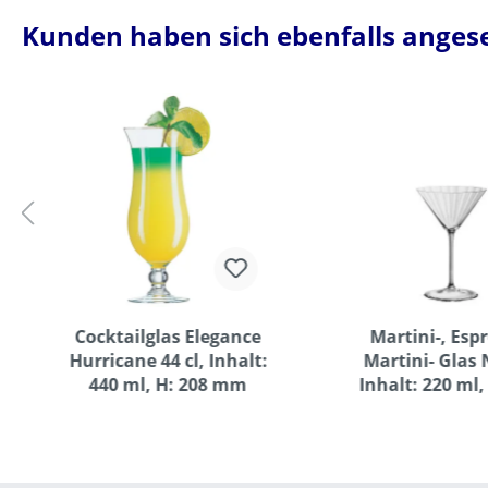
mm, D: 78
Kunden haben sich ebenfalls anges
Cocktailglas Elegance
Martini-, Esp
Hurricane 44 cl, Inhalt:
Martini- Glas N
440 ml, H: 208 mm
Inhalt: 220 ml,
mm, H: 170