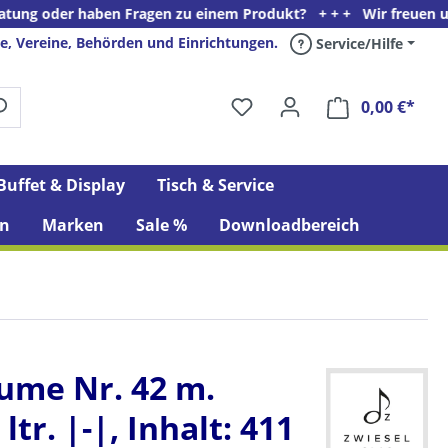
 haben Fragen zu einem Produkt? + + + Wir freuen uns auf Ihren 
e, Vereine, Behörden und Einrichtungen.
Service/Hilfe
0,00 €*
Ware
Buffet & Display
Tisch & Service
n
Marken
Sale %
Downloadbereich
ume Nr. 42 m.
 ltr. |-|, Inhalt: 411