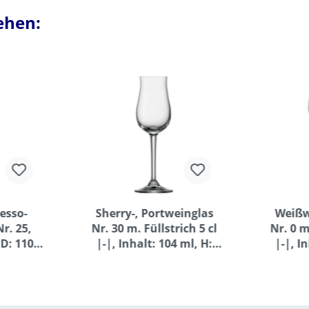
 mm
ehen:
resso-
Sherry-, Portweinglas
Weißw
r. 25,
Nr. 30 m. Füllstrich 5 cl
Nr. 0 m.
 D: 110
|-|, Inhalt: 104 ml, H:
|-|, I
 mm
169 mm, D: 56 mm
211 