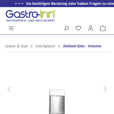
+ + + Sie benötigen Beratung oder haben Fragen zu einem P
alt springen
Ware
5%
Willkommens­rabatt**
Gläser & Glas
Kelchgläser
Zwiesel Glas - Volume
für neue Kunden
Bildergalerie überspringen