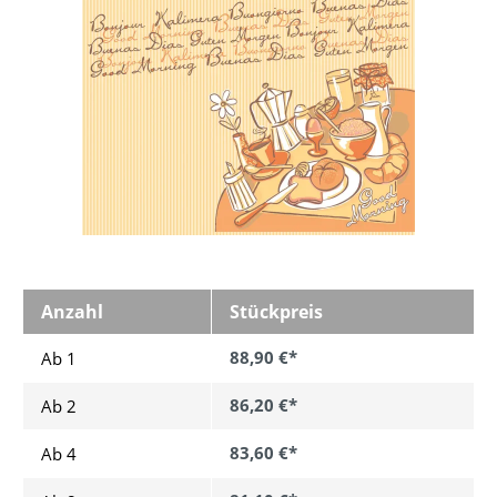
Anzahl
Stückpreis
88,90 €*
Ab 1
86,20 €*
Ab
2
83,60 €*
Ab
4