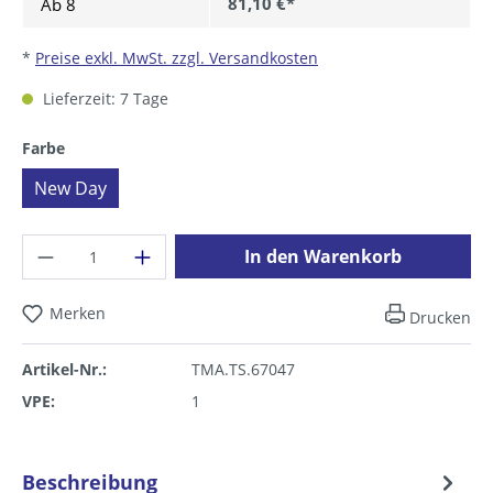
81,10 €*
Ab
8
*
Preise exkl. MwSt. zzgl. Versandkosten
Lieferzeit: 7 Tage
auswählen
Farbe
New Day
Produkt Anzahl: Gib den gewünschten Wer
In den Warenkorb
Merken
Drucken
Artikel-Nr.:
TMA.TS.67047
VPE:
1
Beschreibung