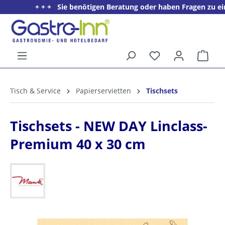
+ + + Sie benötigen Beratung oder haben Fragen zu eine
alt springen
Ware
5%
Willkommens­rabatt**
Tisch & Service
Papierservietten
Tischsets
für neue Kunden
Tischsets - NEW DAY Linclass-
Premium 40 x 30 cm
Bildergalerie überspringen