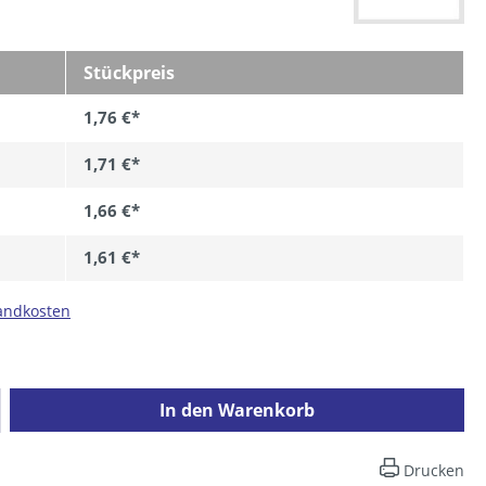
Stückpreis
1,76 €*
1,71 €*
1,66 €*
1,61 €*
sandkosten
ib den gewünschten Wert ein oder benutz
In den Warenkorb
Drucken