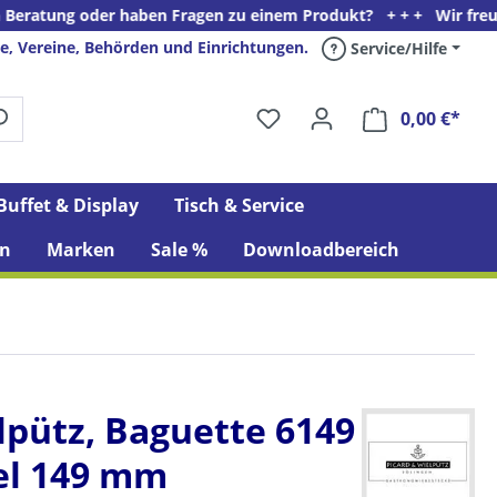
ng oder haben Fragen zu einem Produkt? + + + Wir freuen uns auf
e, Vereine, Behörden und Einrichtungen.
Service/Hilfe
0,00 €*
Ware
Buffet & Display
Tisch & Service
n
Marken
Sale %
Downloadbereich
lpütz, Baguette 6149
el 149 mm