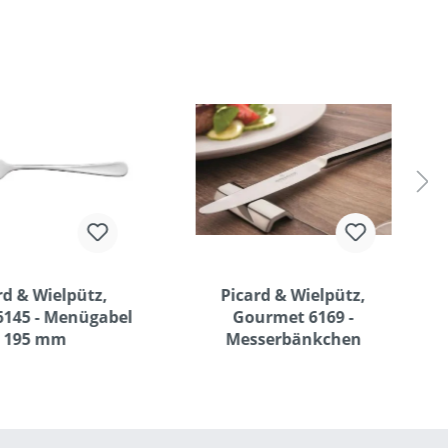
rd & Wielpütz,
Picard & Wielpütz,
6145 - Menügabel
Gourmet 6169 -
195 mm
Messerbänkchen