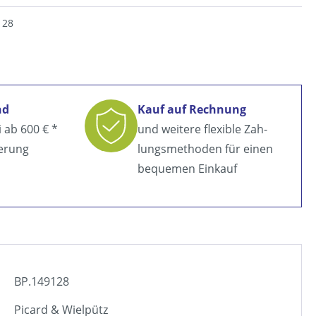
128
nd
Kauf auf Rechnung
i ab
600 € *
und weitere flexible Zah­
ferung
lungsmethoden für einen
bequemen Einkauf
BP.149128
Picard & Wielpütz