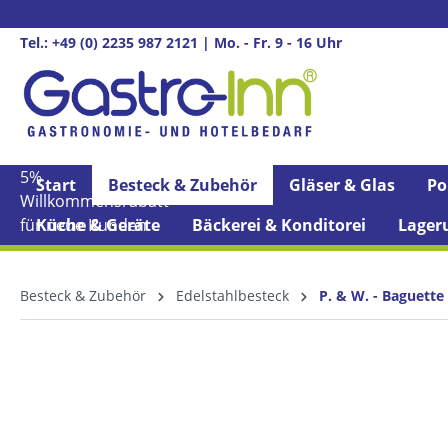
springen
Zur Hauptnavigation springen
Tel.: +49 (0) 2235 987 2121 | Mo. - Fr. 9 - 16 Uhr
5%
Start
Besteck & Zubehör
Gläser & Glas
Po
Willkommens­rabatt**
für neue Kunden
Küche & Geräte
Bäckerei & Konditorei
Lager
Besteck & Zubehör
Edelstahlbesteck
P. & W. - Baguette
Bildergalerie überspringen