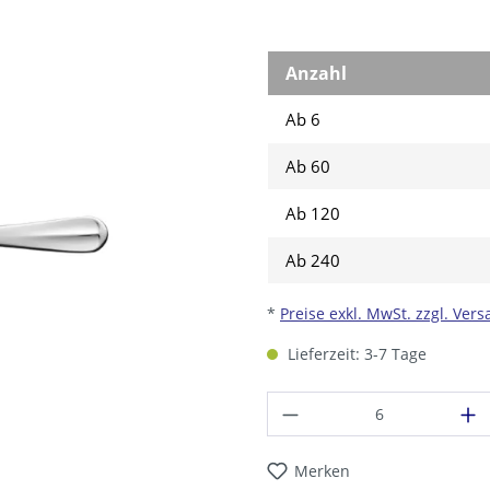
Anzahl
Ab 6
Ab
60
Ab
120
Ab
240
*
Preise exkl. MwSt. zzgl. Ver
Lieferzeit: 3-7 Tage
Produkt Anzahl: G
Merken