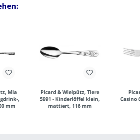
ehen:
tz, Mia
Picard & Wielpütz, Tiere
Pica
ngdrink-,
5991 - Kinderlöffel klein,
Casino 
200 mm
mattiert, 116 mm